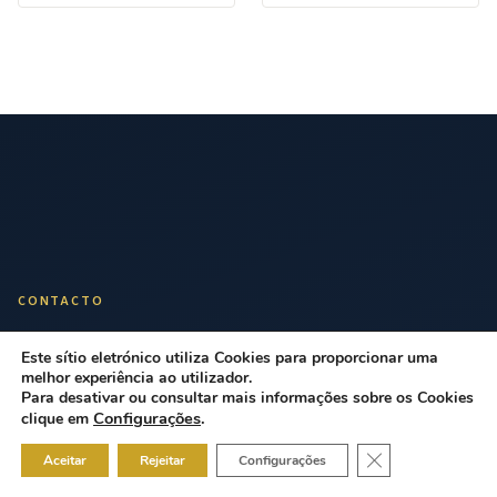
CONTACTO
Fale Connosco
Este sítio eletrónico utiliza Cookies para proporcionar uma
melhor experiência ao utilizador.
Para desativar ou consultar mais informações sobre os Cookies
Solicite um mapeamento regulatório personalizado ou
Configurações
.
clique em
esclareça as suas dúvidas com os nossos especialistas.
Close GDPR Cook
Aceitar
Rejeitar
Configurações