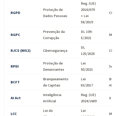
Reg. (UE)
Proteção de
2016/679
RGPD
CNP
Dados Pessoais
+ Lei
58/2019
Prevenção da
DL 109-
RGPC
MEN
Corrupção
E/2021
DL
RJCS (NIS2)
Cibersegurança
CNC
125/2025
Proteção de
Lei
RPDI
Sect
Denunciantes
93/2021
Branqueamento
Lei
BP,
BCFT
de Capitais
83/2017
ASF
Inteligência
Reg. (UE)
AI Act
A de
Artificial
2024/1689
Lei do
Lei
LCC
MP /