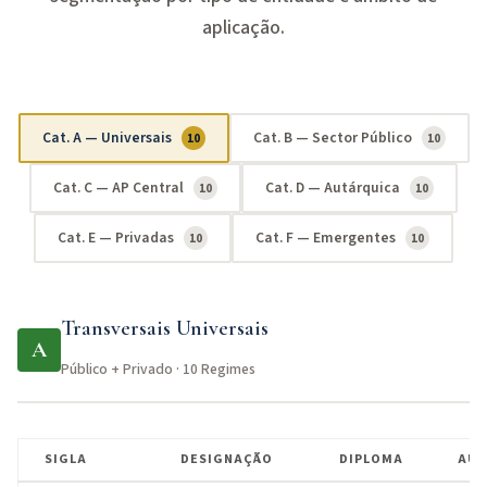
aplicação.
Cat. A — Universais
Cat. B — Sector Público
10
10
Cat. C — AP Central
Cat. D — Autárquica
10
10
Cat. E — Privadas
Cat. F — Emergentes
10
10
Transversais Universais
A
Público + Privado · 10 Regimes
SIGLA
DESIGNAÇÃO
DIPLOMA
AUT