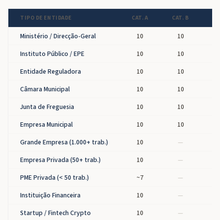
TIPO DE ENTIDADE
CAT. A
CAT. B
CA
Ministério / Direcção-Geral
10
10
Instituto Público / EPE
10
10
Entidade Reguladora
10
10
Câmara Municipal
10
10
Junta de Freguesia
10
10
Empresa Municipal
10
10
Grande Empresa (1.000+ trab.)
10
—
Empresa Privada (50+ trab.)
10
—
PME Privada (< 50 trab.)
~7
—
Instituição Financeira
10
—
Startup / Fintech Crypto
10
—