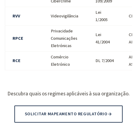
Cibercrime
109/2009
Lei
RVV
Videovigilância
CNP
1/2005
Privacidade
Lei
CNP
RPCE
Comunicações
41/2004
ANA
Eletrónicas
Comércio
ANA
RCE
DL 7/2004
Eletrónico
ASA
Descubra quais os regimes aplicáveis à sua organização.
SOLICITAR MAPEAMENTO REGULATÓRIO